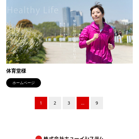
体育堂様
ホームページ
1
2
3
…
9